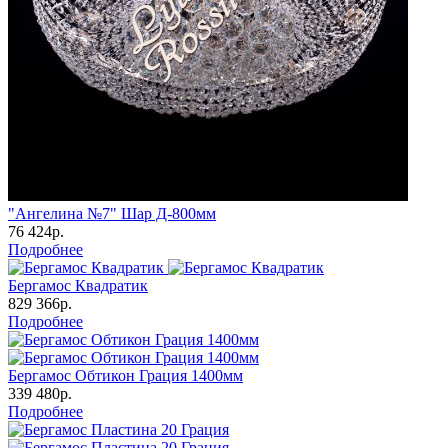
"Ангелина №7" Шар Д-800мм
76 424р.
Подробнее
Бергамос Квадратик
829 366р.
Подробнее
Бергамос Обтикон Грация 1400мм
339 480р.
Подробнее