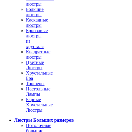
люстры
Большие
люстры
Каскадные
люстры
Бронзовые
люстры
из
хрусталя
Квадратные
люстры
Цветные
Люстры
Хрустальные
Бра
Торшеры
Настольные
Лампы
Барные
Хрустальные
Люстры
Люстры Больших размеров
Потолочные
большие