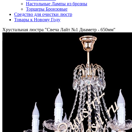
Настольные Лампы из брозны
Торшеры Бронзовые
Средство для очистки люстр
Товары к Новому Году
Хрустальная люстра "Свеча Лайт №1 Диаметр - 650мм"